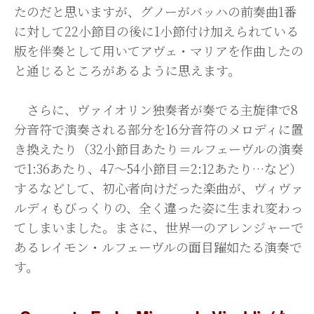
たのだと思いますが、グノーがバッハの前奏曲1番
に対して22小節目の後に1小節付け加えられている
版を伴奏として用いてアヴェ・マリアを作曲したの
と通じるところがあるように思えます。
さらに、ヴァイオリン独奏者が奏でる主旋律で8
分音符で演奏される部分を16分音符のメロディに置
き換えたり（32小節目あたり＝ルフェーヴルの演奏
で1:36あたり、47〜54小節目＝2:12あたり…など）
するなどして、初心者向けだった楽曲が、ヴィヴァ
ルディもびっくりの、全く違った姿に生まれ変わっ
てしまいました。まさに、世界一のアレンジャーで
あるレイモン・ルフェーヴルの面目躍如たる演奏で
す。