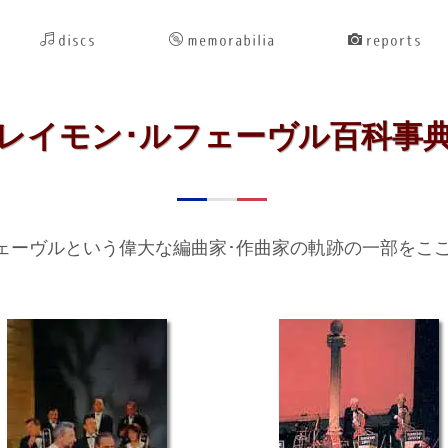
discs
memorabilia
reports
レイモン･ルフェーヴル百科事
ェーヴルという偉大な編曲家･作曲家の軌跡の一部をこ