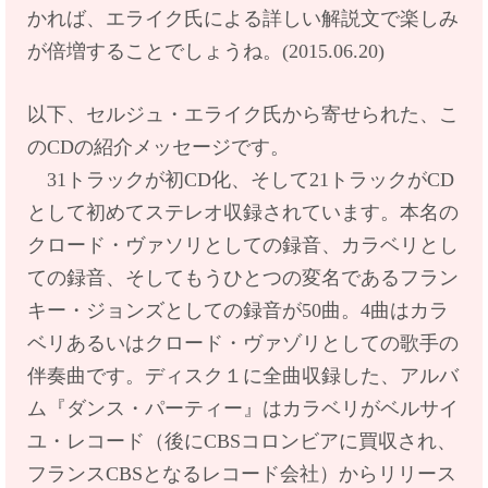
かれば、エライク氏による詳しい解説文で楽しみ
が倍増することでしょうね。(2015.06.20)
以下、セルジュ・エライク氏から寄せられた、こ
のCDの紹介メッセージです。
31トラックが初CD化、そして21トラックがCD
として初めてステレオ収録されています。本名の
クロード・ヴァソリとしての録音、カラベリとし
ての録音、そしてもうひとつの変名であるフラン
キー・ジョンズとしての録音が50曲。4曲はカラ
ベリあるいはクロード・ヴァゾリとしての歌手の
伴奏曲です。ディスク１に全曲収録した、アルバ
ム『ダンス・パーティー』はカラベリがベルサイ
ユ・レコード（後にCBSコロンビアに買収され、
フランスCBSとなるレコード会社）からリリース