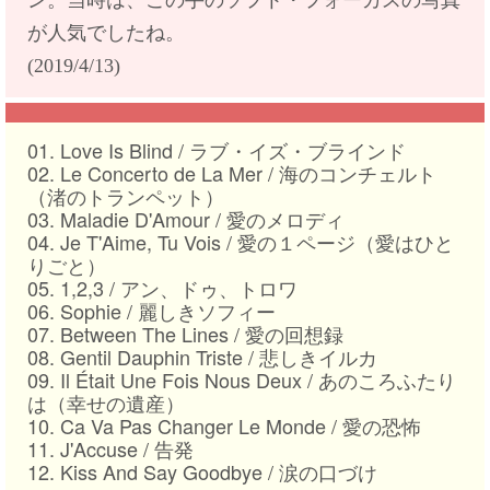
ン。当時は、この手のソフト・フォーカスの写真
が人気でしたね。
(2019/4/13)
01. Love Is Blind /
ラブ・イズ・ブラインド
02. Le Concerto de La Mer /
海のコンチェルト
（渚のトランペット）
03. Maladie D'Amour /
愛のメロディ
04. Je T'Aime
,
Tu Vois /
愛の１ページ（愛はひと
りごと）
05. 1
,
2
,
3 /
アン、ドゥ、トロワ
06. Sophie /
麗しきソフィー
07. Between The Lines /
愛の回想録
08. Gentil Dauphin Triste /
悲しきイルカ
09. Il Était Une Fois Nous Deux /
あのころふたり
は（幸せの遺産）
10. Ca Va Pas Changer Le Monde /
愛の恐怖
11. J'Accuse /
告発
12. Kiss And Say Goodbye /
涙の口づけ