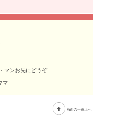
王
ランペット・マンお先にどうぞ
、ママ
画面の一番上へ